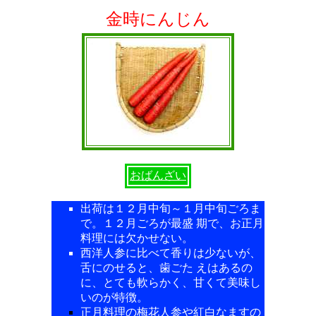
金時にんじん
おばんざい
出荷は１２月中旬～１月中旬ごろま
で。１２月ごろが最盛 期で、お正月
料理には欠かせない。
西洋人参に比べて香りは少ないが、
舌にのせると、歯ごた えはあるの
に、とても軟らかく、甘くて美味し
いのが特徴。
正月料理の梅花人参や紅白なますの