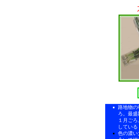
路地物の
ろ。最盛
１月ごろ
している
色の濃い