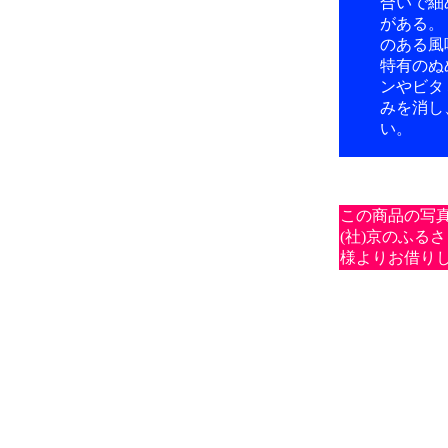
合いで細
がある。
のある風
特有のぬ
ンやビタ
みを消し
い。
この商品の写
(社)京のふる
様よりお借り