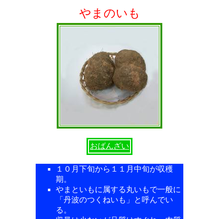
やまのいも
おばんざい
１０月下旬から１１月中旬が収穫
期。
やまといもに属する丸いもで一般に
「丹波のつくねいも」と呼んでい
る。